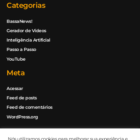
Categorias
:
BassaNews!
Gerador de Vídeos
Inteligência Artificial
Passo a Passo
YouTube
Meta
Acessar
Feed de posts
Feed de comentários
WordPress.org
Nós utilizamos cookies para melhorar sua experiência e